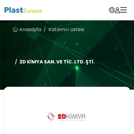
Anasayfa
Katılımcı Listesi
2D KİMYA SAN. VE TİC. LTD. ŞTİ.