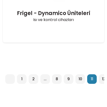
Frigel - Dynamico Üniteleri
Isı ve kontrol cihazları
1
2
...
8
9
10
11
12